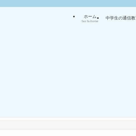
ホーム
中学生の通信教
fas fa-home